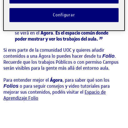
recoge los contenidos que los y las estudiantes
publican en sus espacios personales, llamados
. Si los y las compañeras publican algo, lo
Folios
Configurar
asocian a una actividad del aula y le dan permiso
para ser visto en el aula, campus o visión pública,
se verá en el
Ágora
.
Es el espacio común donde
poder mostrar y ver los trabajos del aula.
Si eres parte de la comunidad UOC y quieres añadir
contenidos a una Ágora lo puedes hacer desde tu
.
Folio
Recuerde que los trabajos Públicos o con permiso Campus
serán visibles para la gente más allá del entorno aula.
Para entender mejor el
Ágora
, para saber qué son los
o para seguir consejos y video tutoriales para
Folios
mejorar sus contenidos, podéis visitar el
Espacio de
Aprendizaje Folio