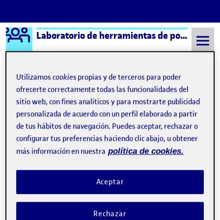
Logo Ágora
Laboratorio de herramientas de portafolios aula 1
Saltar al contenido
Utilizamos
cookies
propias y de terceros para poder
ofrecerte correctamente todas las funcionalidades del
Semestre 20212 - Aula 1
¿Qué es una Ágora?
sitio web, con fines analíticos y para mostrarte publicidad
personalizada de acuerdo con un perfil elaborado a partir
de tus hábitos de navegación. Puedes aceptar, rechazar o
¿Qué es una Ágora?
configurar tus preferencias haciendo clic abajo, u obtener
más información en nuestra
política de cookies.
Visibilidad:
Fecha de publicación
8 septiembre, 2021 11:19 pm
Pública
-
17 Sep 2019
Aceptar
Hola! : D Esta página de presentación se ha generado
automáticamente.
Rechazar
Una Ágora pertenece a un aula de la UOC y